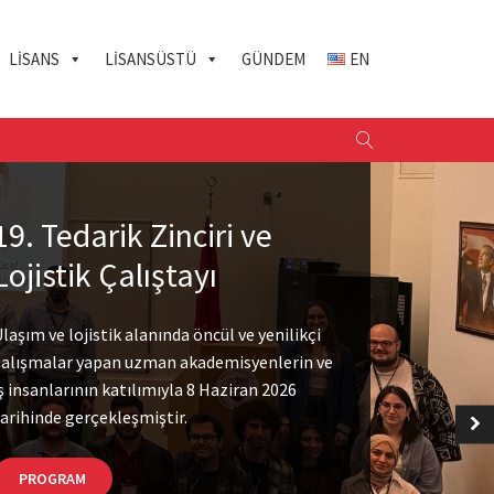
LISANS
LISANSÜSTÜ
GÜNDEM
EN
19. Tedarik Zinciri ve
Lojistik Çalıştayı
laşım ve lojistik alanında öncül ve yenilikçi
çalışmalar yapan uzman akademisyenlerin ve
ş insanlarının katılımıyla 8 Haziran 2026
arihinde gerçekleşmiştir.
PROGRAM