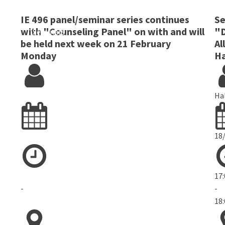
IE 496 panel/seminar series continues
Se
with "Counseling Panel" on with and will
"D
Seminars
be held next week on 21 February
Al
Monday
Ha
Ha
18
17
-
-
18