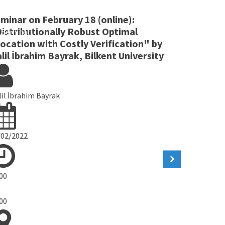
minar on February 18 (online):
Seminar o
istributionally Robust Optimal
Sums of 
Seminars
Seminar
location with Costly Verification" by
lil İbrahim Bayrak, Bilkent University
Dr. Cemil Di
lil İbrahim Bayrak
15/02/2022
/02/2022
17:00
-
:00
18:00
:00
Online