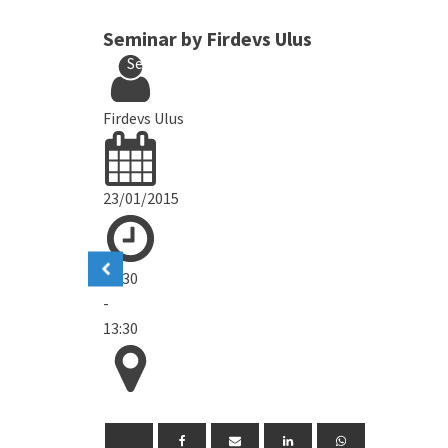
Seminar by Firdevs Ulus
Seminars
Firdevs Ulus
23/01/2015
13:30
-
13:30