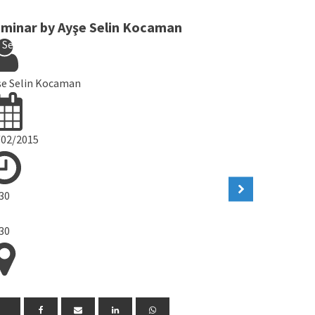
minar by Ayşe Selin Kocaman
M.S. Thes
Seminars
Seminar
şe Selin Kocaman
Dilek Keyf
/02/2015
27/02/2015
:30
13:30
-
:30
13:30