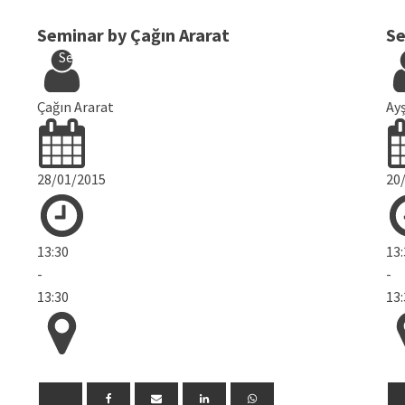
Seminar by Çağın Ararat
Se
Seminars
Çağın Ararat
Ay
28/01/2015
20
13:30
13
-
-
13:30
13