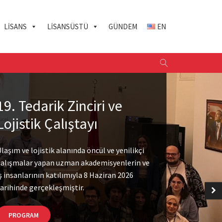
LISANS
LISANSÜSTÜ
GÜNDEM
EN
19. Tedarik Zinciri ve
Lojistik Çalıştayı
laşım ve lojistik alanında öncül ve yenilikçi
çalışmalar yapan uzman akademisyenlerin ve
ş insanlarının katılımıyla 8 Haziran 2026
arihinde gerçekleşmiştir.
PROGRAM