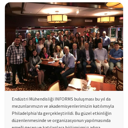
Endüstri Mühendisliği INFORMS buluşması bu yıl da
mezunlarımızın ve akademisyenlerimizin katılımıyla
Philadelphia'da gerçekleştirildi. Bu güzel etkinliğin
düzenlenmesinde ve organizasyonun yapılmasında
emeği geçen ve katılanlara bölümümüz adına