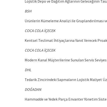
Lojistik Depo ve Dağıtım Ağlarının Geleceğinin Ta
BSH
Ürünlerin Kümeleme Analizi ile Gruplandırılması 
COCA COLA İÇECEK
Kentsel Teslimat İhtiyaçlarına Yanıt Verecek Proakt
COCA COLA İÇECEK
Modern Kanal Müşterilerine Sunulan Servis Seviyesin
DHL
Tedarik Zincirindeki Sapmaların Lojistik Maliyet Ü
DOĞADAN
Hammadde ve Yedek Parça Envanter Yönetim Sistemi