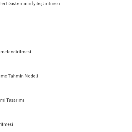
rfi Sisteminin İyileştirilmesi
ümelendirilmesi
üyüme Tahmin Modeli
emi Tasarımı
rilmesi