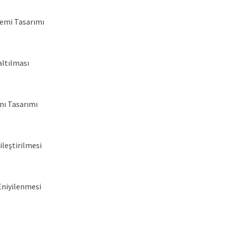
temi Tasarımı
altılması
nı Tasarımı
ileştirilmesi
Eniyilenmesi