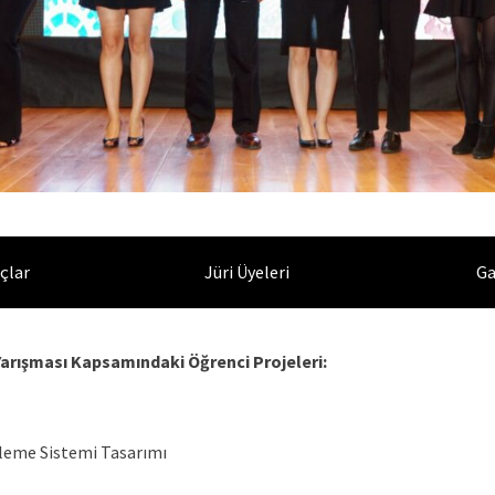
çlar
Jüri Üyeleri
Ga
 Yarışması Kapsamındaki Öğrenci Projeleri:
kleme Sistemi Tasarımı