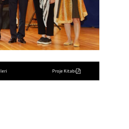
leri
Proje Kitabı