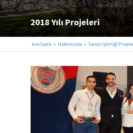
2018 Yılı Projeleri
Ana Sayfa
»
Hakkımızda
»
Sanayi İşbirliği Projele