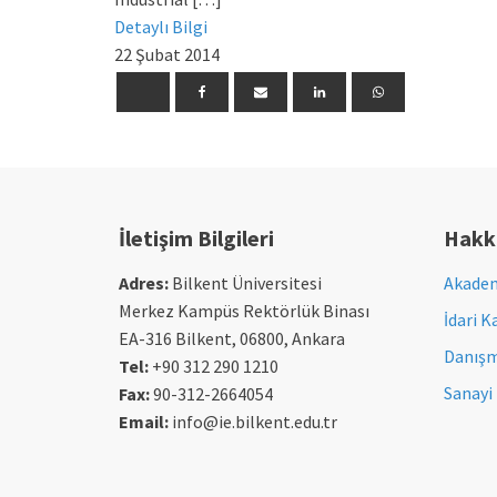
Detaylı Bilgi
22 Şubat 2014
İletişim Bilgileri
Hakk
Adres:
Bilkent Üniversitesi
Akadem
Merkez Kampüs Rektörlük Binası
İdari K
EA-316 Bilkent, 06800, Ankara
Danışm
Tel:
+90 312 290 1210
Sanayi 
Fax:
90-312-2664054
Email:
info@ie.bilkent.edu.tr