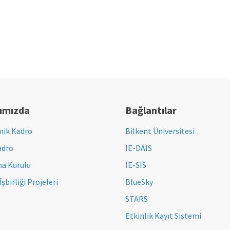
ımızda
Bağlantılar
ik Kadro
Bilkent Üniversitesi
adro
IE-DAIS
a Kurulu
IE-SIS
İşbirliği Projeleri
BlueSky
STARS
Etkinlik Kayıt Sistemi