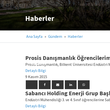
Haberler
Ana Sayfa
»
Gündem
»
Haberler
Prosis Danışmanlık Öğrencilerim
Haberler
Haberler
Haberler
Haberler
Haberler
Haberler
Haberler
Haberler
Prosis Danışmanlık, Bilkent Üniversitesi Endüstri M
Detaylı Bilgi
9 Kasım 2015
Sabancı Holding Enerji Grup B
Endüstri Mühendisliği 3. ve 4. Sınıf öğrencilerine
Detaylı Bilgi