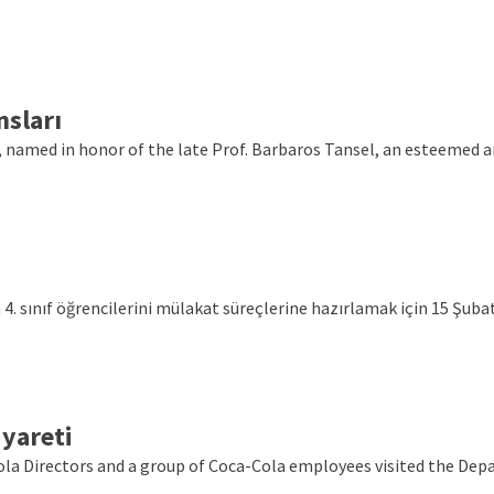
nsları
, named in honor of the late Prof. Barbaros Tansel, an esteemed 
 sınıf öğrencilerini mülakat süreçlerine hazırlamak için 15 Şubat 
iyareti
la Directors and a group of Coca-Cola employees visited the Depa